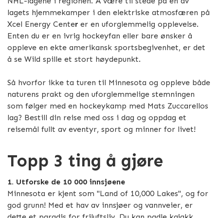
NHL-lagene i regionen. Å være til stede på en av
lagets hjemmekamper i den elektriske atmosfæren på
Xcel Energy Cente
r
er en uforglemmelig opplevelse.
Enten du er en ivrig hockeyfan eller bare ønsker å
oppleve en ekte amerikansk sportsbegivenhet, er det
å se Wild spille et stort høydepunkt.
Så hvorfor ikke ta turen til Minnesota og oppleve både
naturens prakt og den uforglemmelige stemningen
som følger med en hockeykamp med Mats Zuccarellos
lag? Bestill din reise med oss i dag og oppdag et
reisemål fullt av eventyr, sport og minner for livet!
Topp 3 ting å gjøre
1. Utforske de 10 000 innsjøene
Minnesota er kjent som "Land of 10,000 Lakes", og for
god grunn! Med et hav av innsjøer og vannveier, er
dette et paradis for friluftsliv. Du kan padle kajakk,