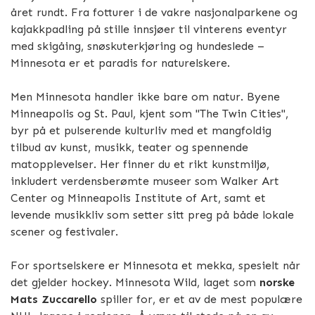
året rundt. Fra fotturer i de vakre nasjonalparkene og
kajakkpadling på stille innsjøer til vinterens eventyr
med skigåing, snøskuterkjøring og hundeslede –
Minnesota er et paradis for naturelskere.
Men Minnesota handler ikke bare om natur. Byene
Minneapolis og St. Paul, kjent som "The Twin Cities",
byr på et pulserende kulturliv med et mangfoldig
tilbud av kunst, musikk, teater og spennende
matopplevelser. Her finner du et rikt kunstmiljø,
inkludert verdensberømte museer som Walker Art
Center og Minneapolis Institute of Art, samt et
levende musikkliv som setter sitt preg på både lokale
scener og festivaler.
For sportselskere er Minnesota et mekka, spesielt når
det gjelder hockey. Minnesota Wild, laget som
norske
Mats Zuccarello
spiller for, er et av de mest populære