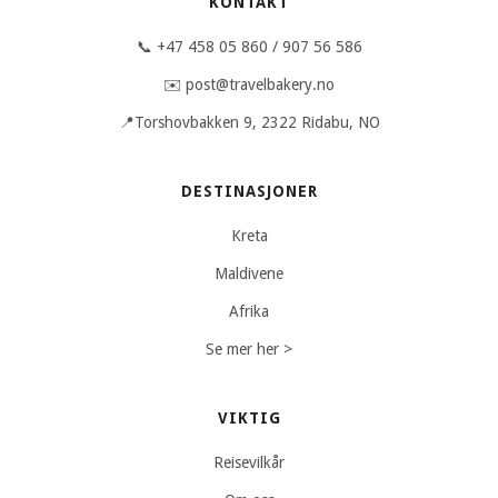
KONTAKT
📞 +47 458 05 860 / 907 56 586
✉️ post@travelbakery.no
📍Torshovbakken 9, 2322 Ridabu, NO
DESTINASJONER
Kreta
Maldivene
Afrika
Se mer her >
VIKTIG
Reisevilkår